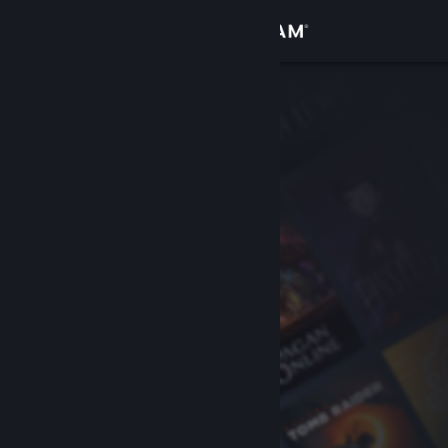
Iniciar sessão
Loja
Comunidade
Sobre
Suporte
Alterar idioma
Baixe o aplicativo móvel do Steam
Ver versão para computadores