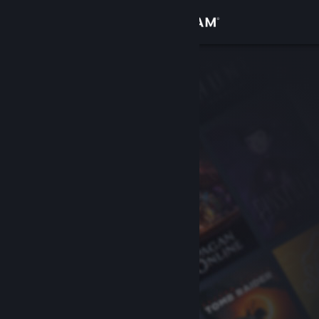
Iniciar sessão
Loja
Comunidade
Sobre
Suporte
Alterar idioma
Baixe o aplicativo móvel do Steam
Ver versão para computadores