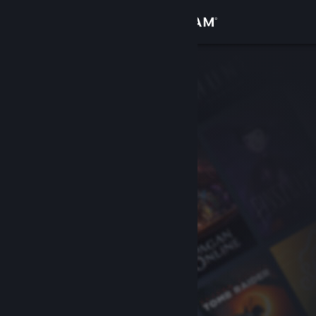
Iniciar sessão
Loja
Comunidade
Sobre
Suporte
Alterar idioma
Baixe o aplicativo móvel do Steam
Ver versão para computadores