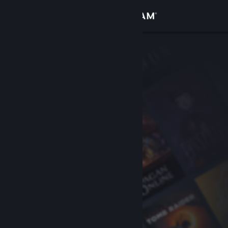
Iniciar sessão
Loja
Comunidade
Sobre
Suporte
Alterar idioma
Baixe o aplicativo móvel do Steam
Ver versão para computadores