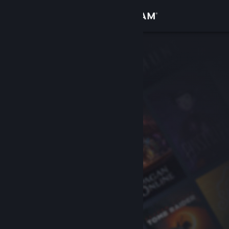
Iniciar sessão
Loja
Comunidade
Sobre
Suporte
Alterar idioma
Baixe o aplicativo móvel do Steam
Ver versão para computadores