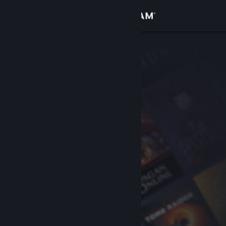
Iniciar sessão
Loja
Comunidade
Sobre
Suporte
Alterar idioma
Baixe o aplicativo móvel do Steam
Ver versão para computadores