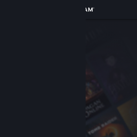
Iniciar sessão
Loja
Comunidade
Sobre
Suporte
Alterar idioma
Baixe o aplicativo móvel do Steam
Ver versão para computadores