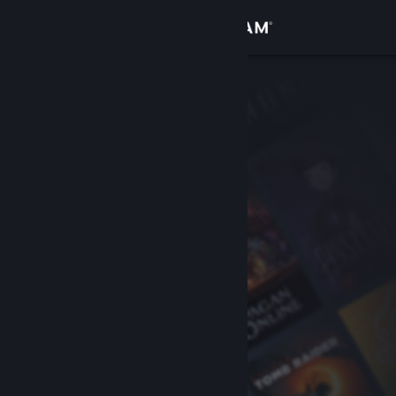
Iniciar sessão
Loja
Comunidade
Sobre
Suporte
Alterar idioma
Baixe o aplicativo móvel do Steam
Ver versão para computadores