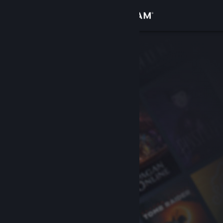
Iniciar sessão
Loja
Comunidade
Sobre
Suporte
Alterar idioma
Baixe o aplicativo móvel do Steam
Ver versão para computadores