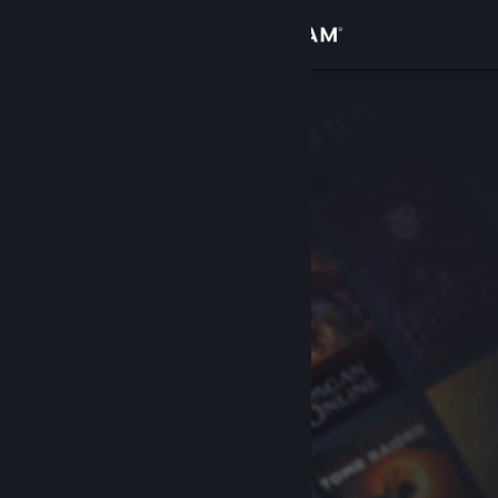
Iniciar sessão
Loja
Comunidade
Sobre
Suporte
Alterar idioma
Baixe o aplicativo móvel do Steam
Ver versão para computadores