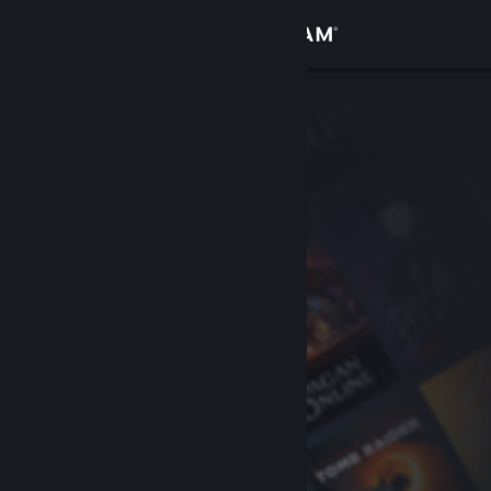
Iniciar sessão
Loja
Comunidade
Sobre
Suporte
Alterar idioma
Baixe o aplicativo móvel do Steam
Ver versão para computadores