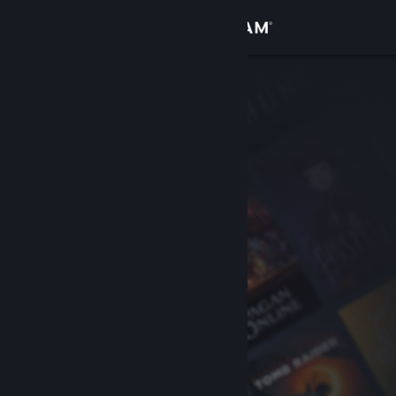
Iniciar sessão
Loja
Comunidade
Sobre
Suporte
Alterar idioma
Baixe o aplicativo móvel do Steam
Ver versão para computadores