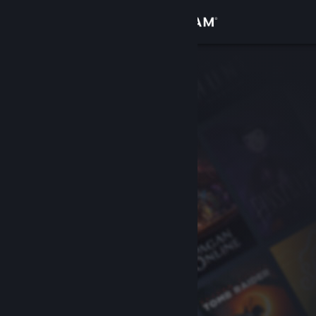
Iniciar sessão
Loja
Comunidade
Sobre
Suporte
Alterar idioma
Baixe o aplicativo móvel do Steam
Ver versão para computadores