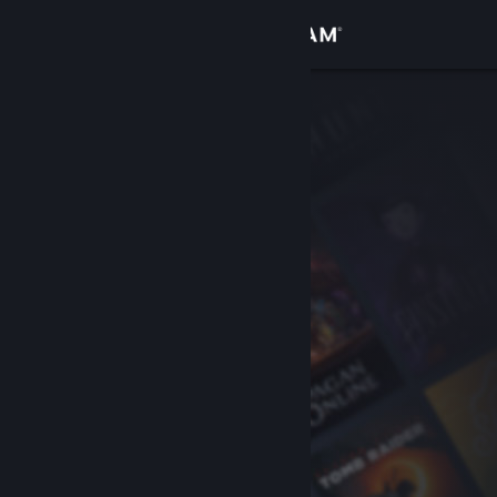
Iniciar sessão
Loja
Comunidade
Sobre
Suporte
Alterar idioma
Baixe o aplicativo móvel do Steam
Ver versão para computadores