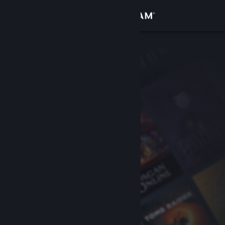
Iniciar sessão
Loja
Comunidade
Sobre
Suporte
Alterar idioma
Baixe o aplicativo móvel do Steam
Ver versão para computadores