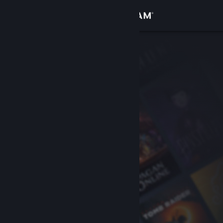
Iniciar sessão
Loja
Comunidade
Sobre
Suporte
Alterar idioma
Baixe o aplicativo móvel do Steam
Ver versão para computadores