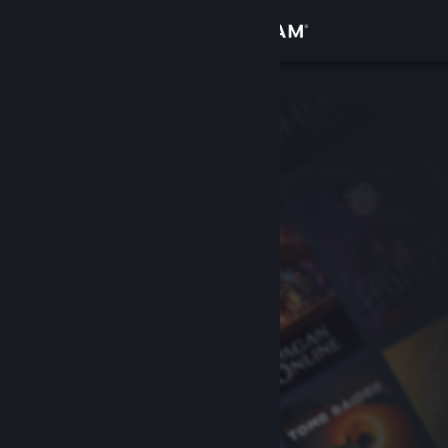
Iniciar sessão
Loja
Comunidade
Sobre
Suporte
Alterar idioma
Baixe o aplicativo móvel do Steam
Ver versão para computadores