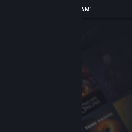
Iniciar sessão
Loja
Comunidade
Sobre
Suporte
Alterar idioma
Baixe o aplicativo móvel do Steam
Ver versão para computadores