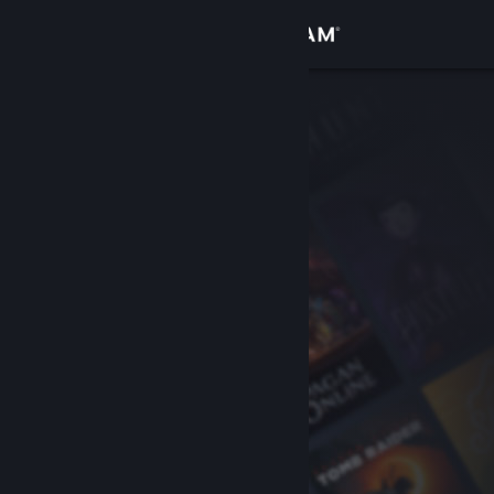
Iniciar sessão
Loja
Comunidade
Sobre
Suporte
Alterar idioma
Baixe o aplicativo móvel do Steam
Ver versão para computadores