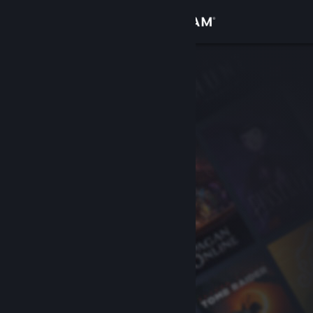
Iniciar sessão
Loja
Comunidade
Sobre
Suporte
Alterar idioma
Baixe o aplicativo móvel do Steam
Ver versão para computadores