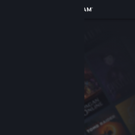
Iniciar sessão
Loja
Comunidade
Sobre
Suporte
Alterar idioma
Baixe o aplicativo móvel do Steam
Ver versão para computadores