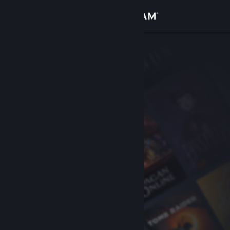
Iniciar sessão
Loja
Comunidade
Sobre
Suporte
Alterar idioma
Baixe o aplicativo móvel do Steam
Ver versão para computadores