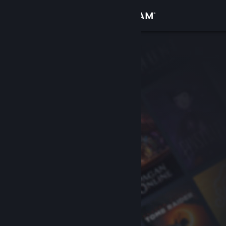
Iniciar sessão
Loja
Comunidade
Sobre
Suporte
Alterar idioma
Baixe o aplicativo móvel do Steam
Ver versão para computadores