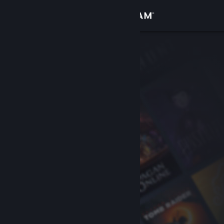
Iniciar sessão
Loja
Comunidade
Sobre
Suporte
Alterar idioma
Baixe o aplicativo móvel do Steam
Ver versão para computadores