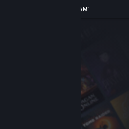
Iniciar sessão
Loja
Comunidade
Sobre
Suporte
Alterar idioma
Baixe o aplicativo móvel do Steam
Ver versão para computadores