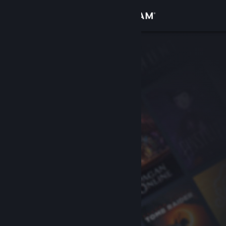
Iniciar sessão
Loja
Comunidade
Sobre
Suporte
Alterar idioma
Baixe o aplicativo móvel do Steam
Ver versão para computadores