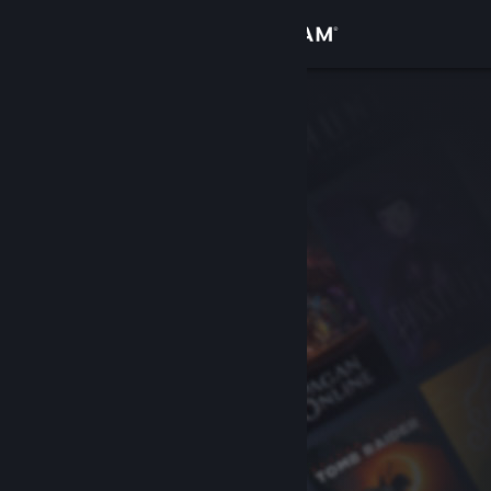
Iniciar sessão
Loja
Comunidade
Sobre
Suporte
Alterar idioma
Baixe o aplicativo móvel do Steam
Ver versão para computadores