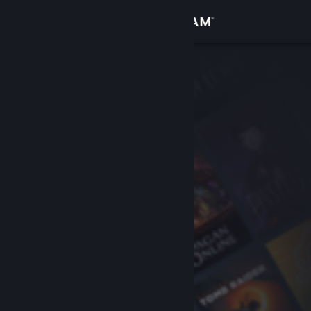
Iniciar sessão
Loja
Comunidade
Sobre
Suporte
Alterar idioma
Baixe o aplicativo móvel do Steam
Ver versão para computadores