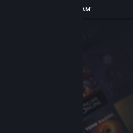
Iniciar sessão
Loja
Comunidade
Sobre
Suporte
Alterar idioma
Baixe o aplicativo móvel do Steam
Ver versão para computadores