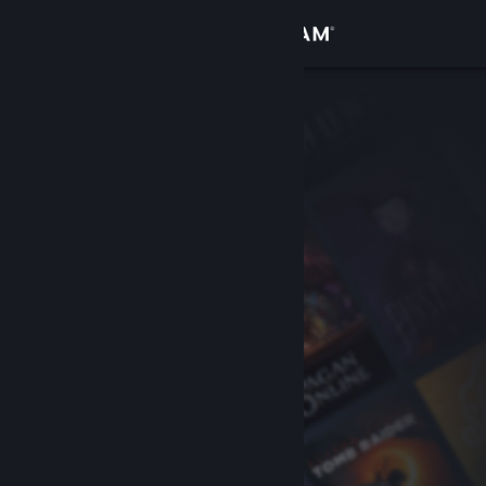
Iniciar sessão
Loja
Comunidade
Sobre
Suporte
Alterar idioma
Baixe o aplicativo móvel do Steam
Ver versão para computadores