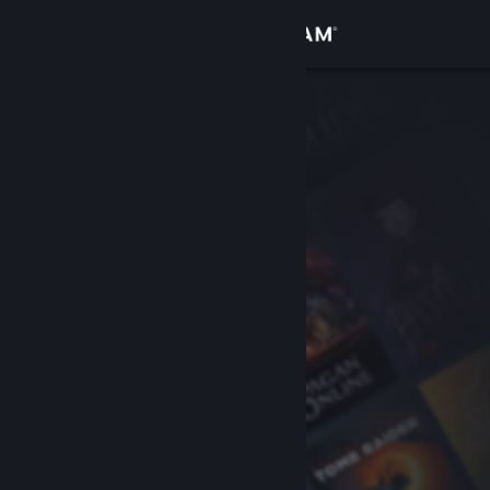
Iniciar sessão
Loja
Comunidade
Sobre
Suporte
Alterar idioma
Baixe o aplicativo móvel do Steam
Ver versão para computadores