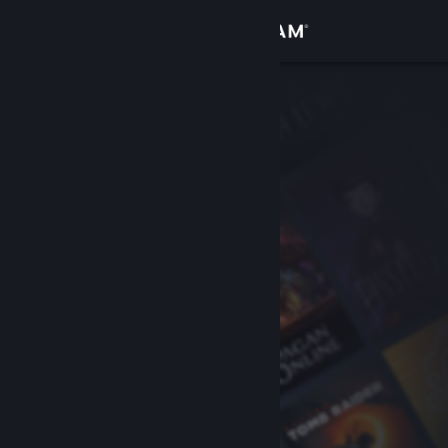
Iniciar sessão
Loja
Comunidade
Sobre
Suporte
Alterar idioma
Baixe o aplicativo móvel do Steam
Ver versão para computadores