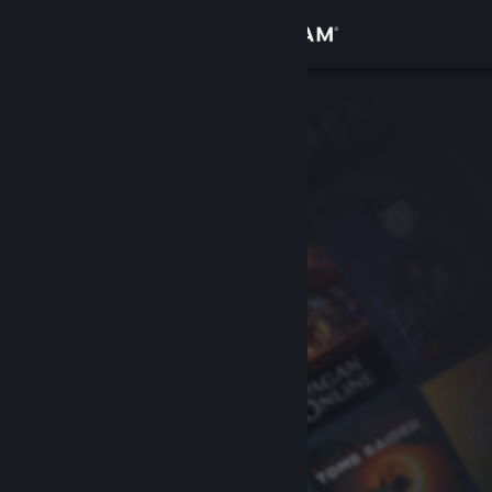
Iniciar sessão
Loja
Comunidade
Sobre
Suporte
Alterar idioma
Baixe o aplicativo móvel do Steam
Ver versão para computadores