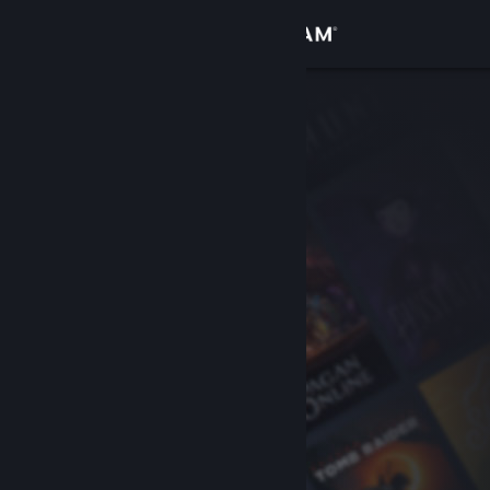
Iniciar sessão
Loja
Comunidade
Sobre
Suporte
Alterar idioma
Baixe o aplicativo móvel do Steam
Ver versão para computadores