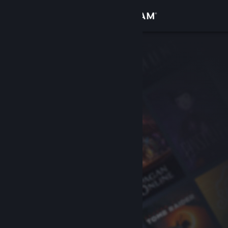
Iniciar sessão
Loja
Comunidade
Sobre
Suporte
Alterar idioma
Baixe o aplicativo móvel do Steam
Ver versão para computadores