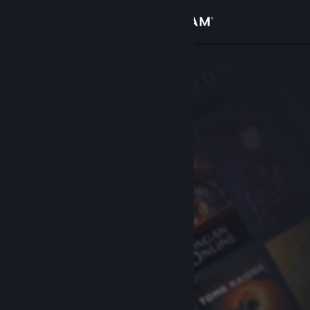
Iniciar sessão
Loja
Comunidade
Sobre
Suporte
Alterar idioma
Baixe o aplicativo móvel do Steam
Ver versão para computadores