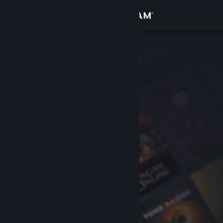
Iniciar sessão
Loja
Comunidade
Sobre
Suporte
Alterar idioma
Baixe o aplicativo móvel do Steam
Ver versão para computadores