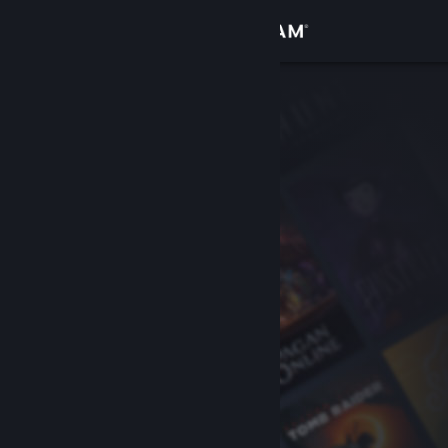
Iniciar sessão
Loja
Comunidade
Sobre
Suporte
Alterar idioma
Baixe o aplicativo móvel do Steam
Ver versão para computadores