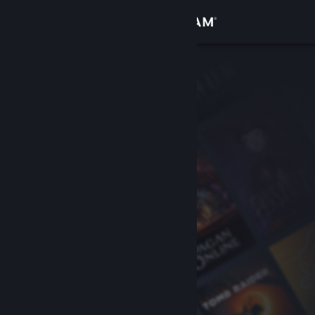
Iniciar sessão
Loja
Comunidade
Sobre
Suporte
Alterar idioma
Baixe o aplicativo móvel do Steam
Ver versão para computadores