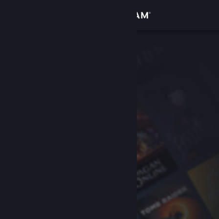
Iniciar sessão
Loja
Comunidade
Sobre
Suporte
Alterar idioma
Baixe o aplicativo móvel do Steam
Ver versão para computadores