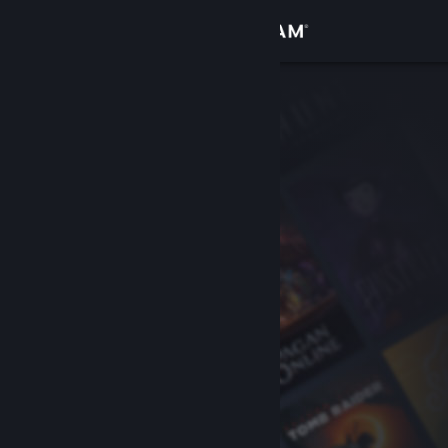
Iniciar sessão
Loja
Comunidade
Sobre
Suporte
Alterar idioma
Baixe o aplicativo móvel do Steam
Ver versão para computadores