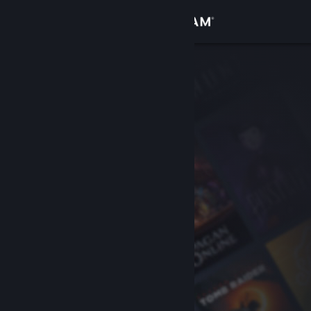
Iniciar sessão
Loja
Comunidade
Sobre
Suporte
Alterar idioma
Baixe o aplicativo móvel do Steam
Ver versão para computadores