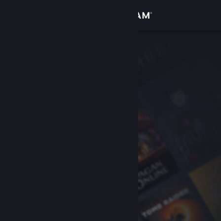
Iniciar sessão
Loja
Comunidade
Sobre
Suporte
Alterar idioma
Baixe o aplicativo móvel do Steam
Ver versão para computadores