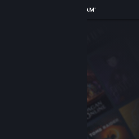
Iniciar sessão
Loja
Comunidade
Sobre
Suporte
Alterar idioma
Baixe o aplicativo móvel do Steam
Ver versão para computadores