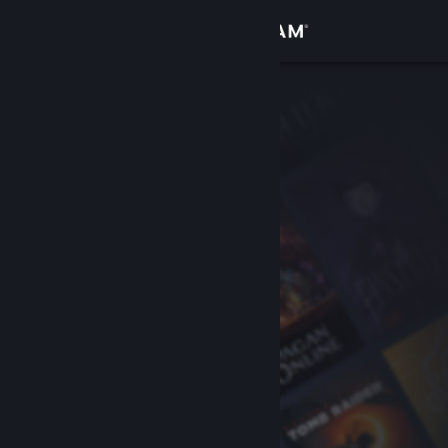
Iniciar sessão
Loja
Comunidade
Sobre
Suporte
Alterar idioma
Baixe o aplicativo móvel do Steam
Ver versão para computadores