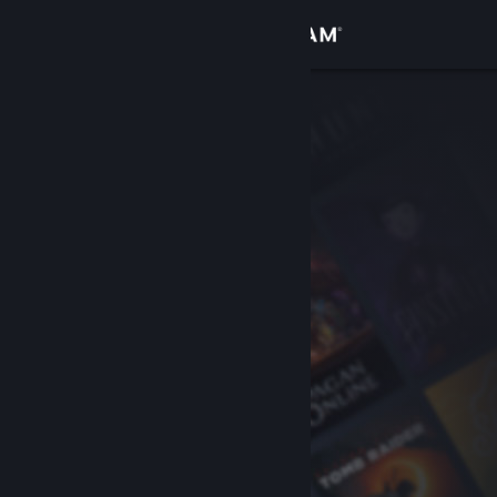
Iniciar sessão
Loja
Comunidade
Sobre
Suporte
Alterar idioma
Baixe o aplicativo móvel do Steam
Ver versão para computadores