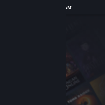
Iniciar sessão
Loja
Comunidade
Sobre
Suporte
Alterar idioma
Baixe o aplicativo móvel do Steam
Ver versão para computadores