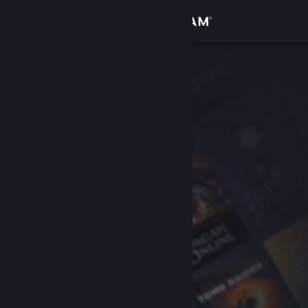
Iniciar sessão
Loja
Comunidade
Sobre
Suporte
Alterar idioma
Baixe o aplicativo móvel do Steam
Ver versão para computadores