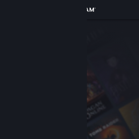
Iniciar sessão
Loja
Comunidade
Sobre
Suporte
Alterar idioma
Baixe o aplicativo móvel do Steam
Ver versão para computadores