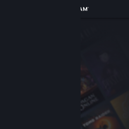
Iniciar sessão
Loja
Comunidade
Sobre
Suporte
Alterar idioma
Baixe o aplicativo móvel do Steam
Ver versão para computadores